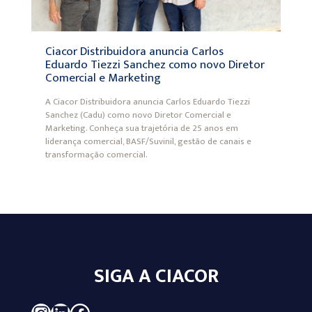
Ciacor Distribuidora anuncia Carlos
Eduardo Tiezzi Sanchez como novo Diretor
Comercial e Marketing
A Ciacor Distribuidora anuncia Carlos Eduardo Tiezzi
Sanchez (Cadu) como novo Diretor Comercial e
Marketing. Conheça sua trajetória de 25 anos em
liderança comercial, BASF/Suvinil, gestão de canais e
transformação comercial.
SIGA A CIACOR
Instagram
LinkedIn
Facebook