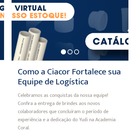
Como a Ciacor Fortalece sua
Equipe de Logística
Celebramos as conquistas da nossa equipe!
Confira a entrega de brindes aos novos
colaboradores que concluíram o período de
experiência e a dedicação do Yudi na Academia
Coral.