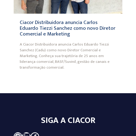
Ciacor Distribuidora anuncia Carlos
Eduardo Tiezzi Sanchez como novo Diretor
Comercial e Marketing
A Ciacor Distribuidora anuncia Carlos Eduardo Tiezzi
Sanchez (Cadu) como novo Diretor Comercial e
Marketing. Conheça sua trajetória de 25 anos em
liderança comercial, BASF/Suvinil, gestão de canais e
transformação comercial.
SIGA A CIACOR
Instagram
LinkedIn
Facebook